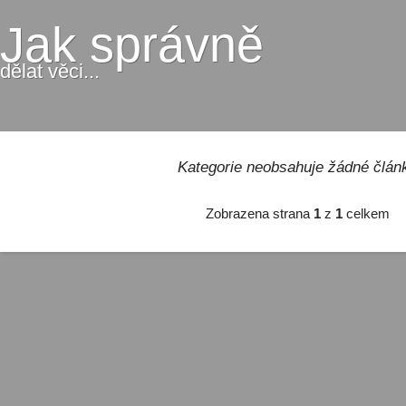
Jak správně
dělat věci...
Kategorie neobsahuje žádné člán
Zobrazena strana
1
z
1
celkem