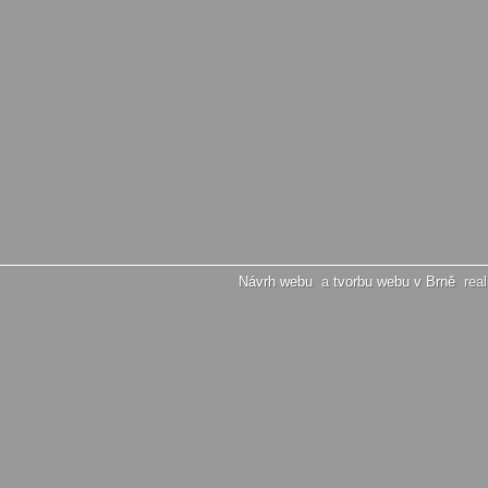
Návrh webu
a
tvorbu webu v Brně
real