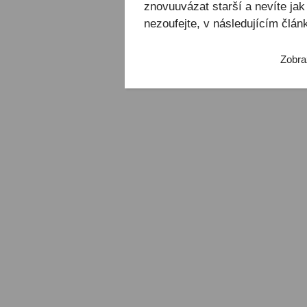
znovuuvázat starší a nevíte jak
nezoufejte, v následujícím člá
Zobra