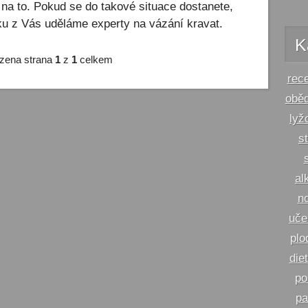
 na to. Pokud se do takové situace dostanete,
nku z Vás uděláme experty na vázání kravat.
K
zena strana
1
z
1
celkem
rec
obě
lyž
s
al
n
uče
plo
die
po
pa