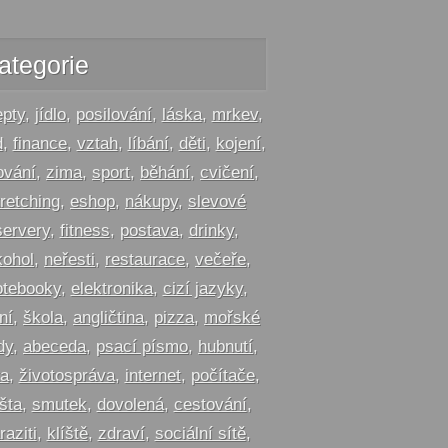
ategorie
epty
,
jídlo
,
posilování
,
láska
,
mrkev
,
d
,
finance
,
vztah
,
líbání
,
děti
,
kojení
,
ování
,
zima
,
sport
,
běhání
,
cvičení
,
tretching
,
eshop
,
nákupy
,
slevové
servery
,
fitness
,
postava
,
drinky
,
kohol
,
neřesti
,
restaurace
,
večeře
,
otebooky
,
elektronika
,
cizí jazyky
,
ní
,
škola
,
angličtina
,
pizza
,
mořské
dy
,
abeceda
,
psací písmo
,
hubnutí
,
ta
,
životospráva
,
internet
,
počítače
,
šta
,
smutek
,
dovolená
,
cestování
,
raziti
,
klíště
,
zdraví
,
sociální sítě
,