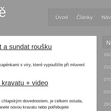
ě
Úvod
Články
Náv
N
t a sundat roušku
15/
apénkami s viry, které vypouštíte při mluvení
21/
07/
 kravatu + video
01/
ím chlapským dovednostem, je celkem ostuda,
20/
nete novou kravatu nebo potřebujete