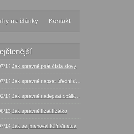
rhy na články
Kontakt
ejčtenější
07/14
Jak správně psát čísla slovy
07/14
Jak správně napsat úřední dopis - vzor
02/14
Jak správně nadepsat obálku a balík
08/13
Jak správně lízat lízátko
07/14
Jak se jmenoval kůň Vinetua