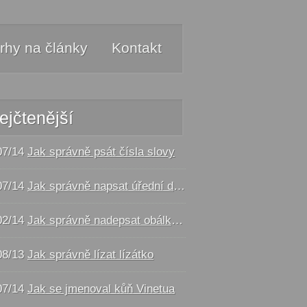
rhy na články
Kontakt
ejčtenější
07/14
Jak správně psát čísla slovy
07/14
Jak správně napsat úřední dopis - vzor
02/14
Jak správně nadepsat obálku a balík
08/13
Jak správně lízat lízátko
07/14
Jak se jmenoval kůň Vinetua