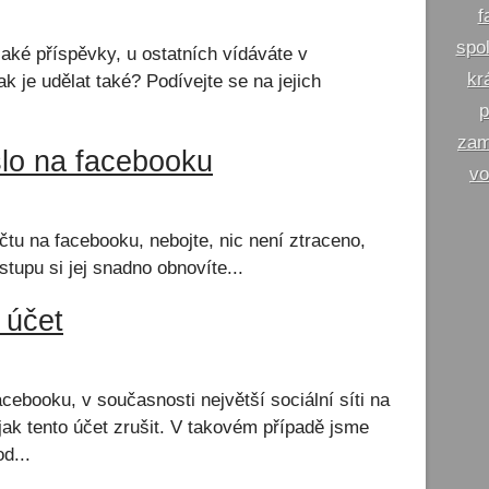
f
spo
aké příspěvky, u ostatních vídáváte v
kr
k je udělat také? Podívejte se na jejich
p
zam
eslo na facebooku
vo
tu na facebooku, nebojte, nic není ztraceno,
tupu si jej snadno obnovíte...
 účet
ebooku, v současnosti největší sociální síti na
jak tento účet zrušit. V takovém případě jsme
d...