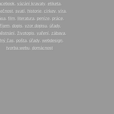
acebook
,
vázání kravaty
,
etiketa
,
lečnost
,
svatí
,
historie
,
církev
,
víra
,
ása
,
film
,
literatura
,
peníze
,
práce
,
říjem
,
dopis
,
vzor dopisu
,
úřady
,
ěstnání
,
životopis
,
vaření
,
zábava
,
lný čas
,
pošta
,
úřady
,
webdesign
,
tvorba webu
,
domácnost