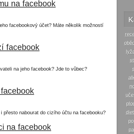
omu na facebook
K
jeho facebookový účet? Máte několik možností
rec
obě
zí facebook
lyž
s
ivateli na jeho facebook? Jde to vůbec?
al
n
 facebook
uče
plo
die
 i přesto nabourat do cizího účtu na facebooku?
po
íci na facebook
pa