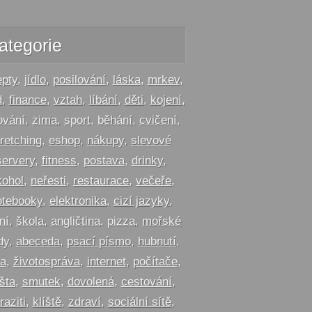
ategorie
epty
,
jídlo
,
posilování
,
láska
,
mrkev
,
d
,
finance
,
vztah
,
líbání
,
děti
,
kojení
,
ování
,
zima
,
sport
,
běhání
,
cvičení
,
tretching
,
eshop
,
nákupy
,
slevové
servery
,
fitness
,
postava
,
drinky
,
kohol
,
neřesti
,
restaurace
,
večeře
,
otebooky
,
elektronika
,
cizí jazyky
,
ní
,
škola
,
angličtina
,
pizza
,
mořské
dy
,
abeceda
,
psací písmo
,
hubnutí
,
ta
,
životospráva
,
internet
,
počítače
,
šta
,
smutek
,
dovolená
,
cestování
,
raziti
,
klíště
,
zdraví
,
sociální sítě
,