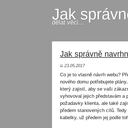
Jak správn
dělat věci...
Jak správně navrh
23.05.2017
Co je to vlasně návrh webu? Pře
nového domu potřebujete plány, 
který zajistí, aby se vaši zákaz
vyhovoval jejich představám a
požadavky klienta, ale také za
předem stanovených cílů. Tedy
kabelky, už předem jej podle t