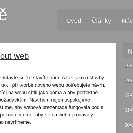
ě
Úvod
Články
Náv
N
nout web
15/
dstavte si, že stavíte dům. A tak jako u stavby
21/
tak i při tvorbě nového webu potřebujete návrh,
níci na webu cítili jako doma a aby perfektně
07/
 požadavkům. Návrhem nejen uspokojíme
jistíme, aby webová prezentace fungovala podle
01/
 pokud chceme, aby se na webu prodávaly
oho navrhneme.
20/