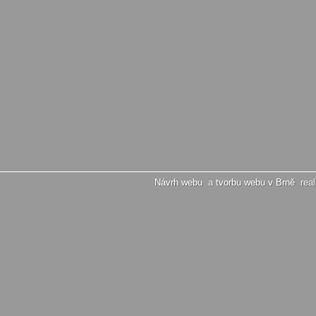
Návrh webu
a
tvorbu webu v Brně
real