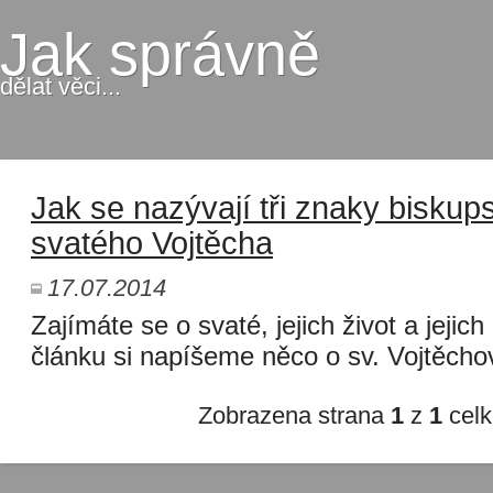
Jak správně
dělat věci...
Jak se nazývají tři znaky biskup
svatého Vojtěcha
17.07.2014
Zajímáte se o svaté, jejich život a jejich
článku si napíšeme něco o sv. Vojtěchov
Zobrazena strana
1
z
1
cel