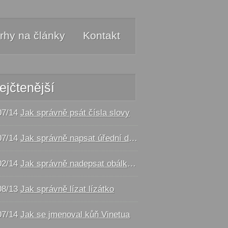
rhy na články
Kontakt
ejčtenější
07/14
Jak správně psát čísla slovy
07/14
Jak správně napsat úřední dopis - vzor
02/14
Jak správně nadepsat obálku a balík
08/13
Jak správně lízat lízátko
07/14
Jak se jmenoval kůň Vinetua