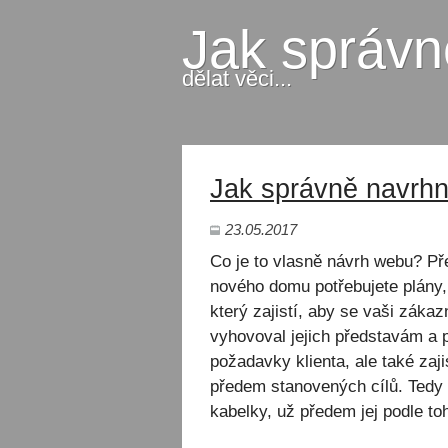
Jak správn
dělat věci...
Jak správně navrh
23.05.2017
Co je to vlasně návrh webu? Pře
nového domu potřebujete plány, 
který zajistí, aby se vaši zákaz
vyhovoval jejich představám a
požadavky klienta, ale také za
předem stanovených cílů. Tedy
kabelky, už předem jej podle t