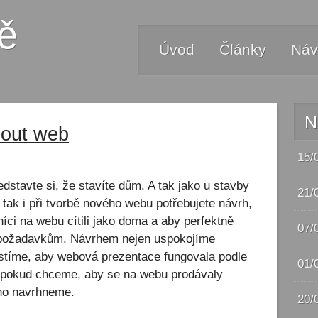
ě
Úvod
Články
Náv
N
nout web
15/
dstavte si, že stavíte dům. A tak jako u stavby
21/
tak i při tvorbě nového webu potřebujete návrh,
níci na webu cítili jako doma a aby perfektně
07/
 požadavkům. Návrhem nejen uspokojíme
jistíme, aby webová prezentace fungovala podle
01/
 pokud chceme, aby se na webu prodávaly
oho navrhneme.
20/