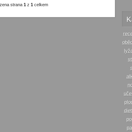
zena strana
1
z
1
celkem
K
rec
obě
lyž
s
al
n
uče
plo
die
po
pa