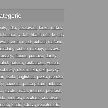
ategorie
epty
,
jídlo
,
posilování
,
láska
,
mrkev
,
d
,
finance
,
vztah
,
líbání
,
děti
,
kojení
,
ování
,
zima
,
sport
,
běhání
,
cvičení
,
tretching
,
eshop
,
nákupy
,
slevové
servery
,
fitness
,
postava
,
drinky
,
kohol
,
neřesti
,
restaurace
,
večeře
,
otebooky
,
elektronika
,
cizí jazyky
,
ní
,
škola
,
angličtina
,
pizza
,
mořské
dy
,
abeceda
,
psací písmo
,
hubnutí
,
ta
,
životospráva
,
internet
,
počítače
,
šta
,
smutek
,
dovolená
,
cestování
,
raziti
,
klíště
,
zdraví
,
sociální sítě
,