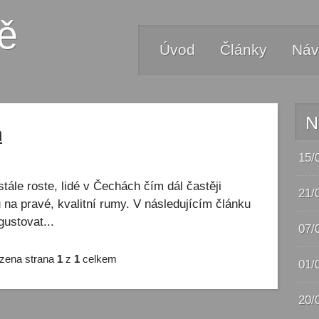
ě
Úvod
Články
Náv
N
m
15/
stále roste, lidé v Čechách čím dál častěji
21/
na pravé, kvalitní rumy. V následujícím článku
ustovat...
07/
zena strana
1
z
1
celkem
01/
20/