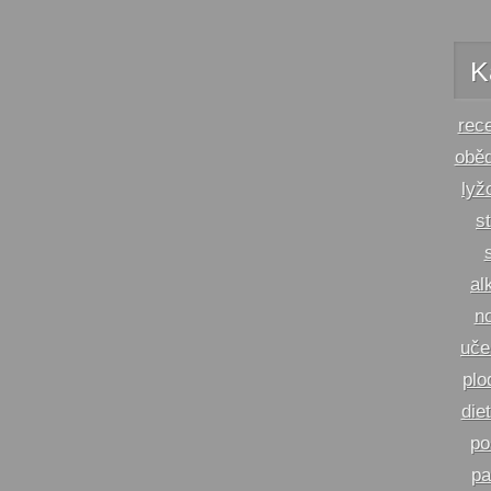
K
rec
obě
lyž
s
al
n
uče
plo
die
po
pa