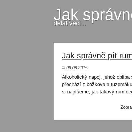
Jak správn
dělat věci...
Jak správně pít ru
09.08.2015
Alkoholický napoj, jehož obliba 
přechází z božkova a tuzemáku 
si napíšeme, jak takový rum deg
Zobra