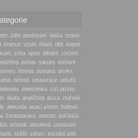
ategorie
epty
,
jídlo
,
posilování
,
láska
,
mrkev
,
d
,
finance
,
vztah
,
líbání
,
děti
,
kojení
,
ování
,
zima
,
sport
,
běhání
,
cvičení
,
tretching
,
eshop
,
nákupy
,
slevové
servery
,
fitness
,
postava
,
drinky
,
kohol
,
neřesti
,
restaurace
,
večeře
,
otebooky
,
elektronika
,
cizí jazyky
,
ní
,
škola
,
angličtina
,
pizza
,
mořské
dy
,
abeceda
,
psací písmo
,
hubnutí
,
ta
,
životospráva
,
internet
,
počítače
,
šta
,
smutek
,
dovolená
,
cestování
,
raziti
,
klíště
,
zdraví
,
sociální sítě
,