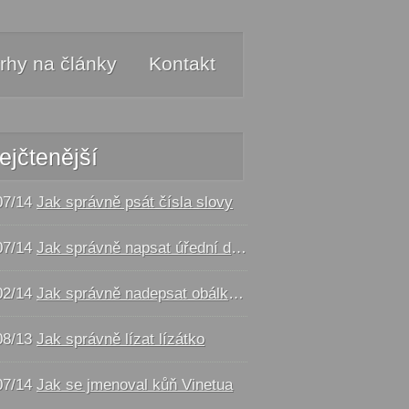
rhy na články
Kontakt
ejčtenější
07/14
Jak správně psát čísla slovy
07/14
Jak správně napsat úřední dopis - vzor
02/14
Jak správně nadepsat obálku a balík
08/13
Jak správně lízat lízátko
07/14
Jak se jmenoval kůň Vinetua