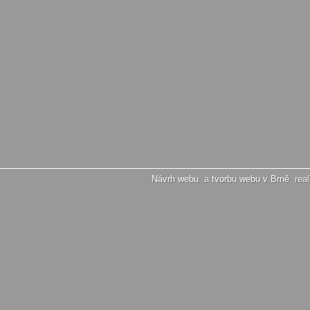
Návrh webu
a
tvorbu webu v Brně
real