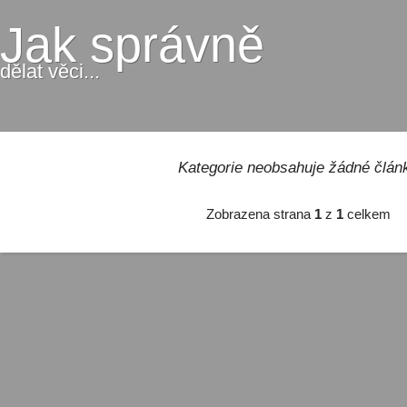
Jak správně
dělat věci...
Kategorie neobsahuje žádné člán
Zobrazena strana
1
z
1
celkem