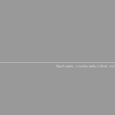
Návrh webu
a
tvorbu webu v Brně
real