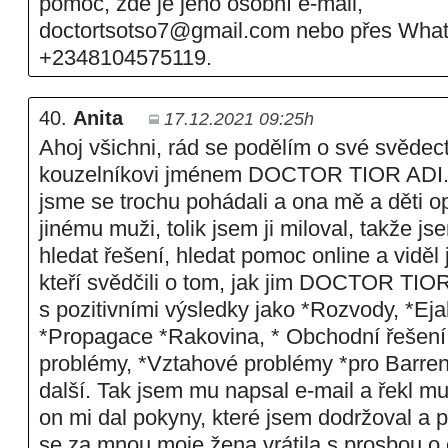
pomoc, zde je jeho osobní e-mail,
doctortsotso7@gmail.com nebo přes Wha
+2348104575119.
40.
Anita
17.12.2021 09:25h
Ahoj všichni, rád se podělím o své svědect
kouzelníkovi jménem DOCTOR TIOR ADI. 
jsme se trochu pohádali a ona mě a děti op
jinému muži, tolik jsem ji miloval, takže js
hledat řešení, hledat pomoc online a viděl 
kteří svědčili o tom, jak jim DOCTOR TIO
s pozitivními výsledky jako *Rozvody, *Ej
*Propagace *Rakovina, * Obchodní řešení
problémy, *Vztahové problémy *pro Barren
další. Tak jsem mu napsal e-mail a řekl m
on mi dal pokyny, které jsem dodržoval a 
se za mnou moje žena vrátila s prosbou o 