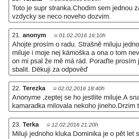
Toto je supr stranka.Chodim sem jednou z
vzdycky se neco noveho dozvim.
21.
anonym
01.02.2016 16:10h
Ahojte prosím o radu. Strašně miluju jedno
miluje i moje nej kámoška a ona o tom neví
on mi psal že mě má rád. Poraďte prosím
sbalit. Děkuji za odpověď
22.
Terezka
02.02.2016 18:40h
Anonyme ,zeptej se ho jestlite miluje.A sn
kamaradka milovala nekoho jineho.Drzim ti
23.
Terka
12.02.2016 21:20h
Miluji jednoho kluka Dominika je o pět let 