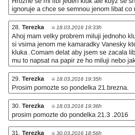
Hrozne se mi líbí jeden kluk ale kdyz se s
ignoruje a chce se semnou jenom libat c
28.
Terezka
18.03.2016 19:33h
Ahoj mam velky probrem miluji jednoho klu
si vsima jenom me kamaradky Vanesky kte
kluka .Comam delat aby jsem se zacala li
mu to napsat na papir ze ho miluji nebo ja
29.
Terezka
18.03.2016 19:35h
Prosim pomozte so pondelka 21.brezna.
30.
Terezka
18.03.2016 19:36h
prosim pomozte do pondelka 21.3 .2016
31.
Terezka
30.03.2016 18:56h