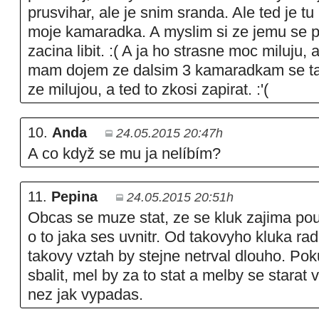
prusvihar, ale je snim sranda. Ale ted je t
moje kamaradka. A myslim si ze jemu se 
zacina libit. :( A ja ho strasne moc miluju
mam dojem ze dalsim 3 kamaradkam se taky
ze milujou, a ted to zkosi zapirat. :'(
10.
Anda
24.05.2015 20:47h
A co když se mu ja nelíbím?
11.
Pepina
24.05.2015 20:51h
Obcas se muze stat, ze se kluk zajima po
o to jaka ses uvnitr. Od takovyho kluka rad
takovy vztah by stejne netrval dlouho. Po
sbalit, mel by za to stat a melby se starat 
nez jak vypadas.