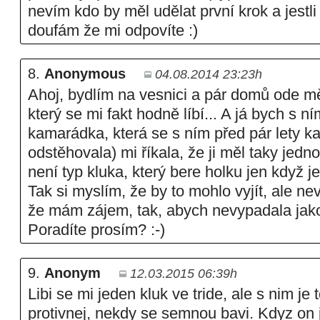
nevím kdo by měl udělat první krok a jestli 
doufám že mi odpovíte :)
8.
Anonymous
04.08.2014 23:23h
Ahoj, bydlím na vesnici a pár domů ode mě
který se mi fakt hodně líbí... A já bych s n
kamarádka, která se s ním před pár lety k
odstěhovala) mi říkala, že ji měl taky jedno
není typ kluka, který bere holku jen když j
Tak si myslím, že by to mohlo vyjít, ale nev
že mám zájem, tak, abych nevypadala jako 
Poradíte prosím? :-)
9.
Anonym
12.03.2015 06:39h
Libi se mi jeden kluk ve tride, ale s nim je 
protivnej, nekdy se semnou bavi. Kdyz on j