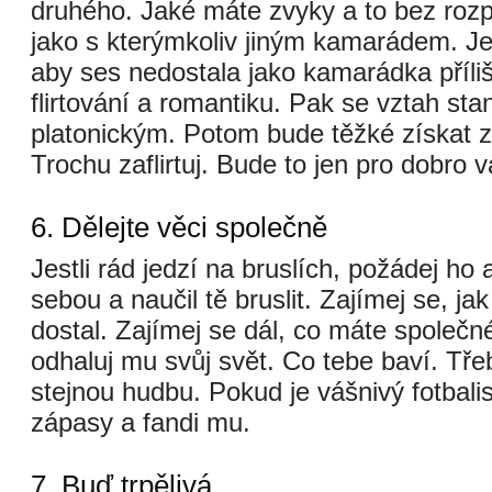
druhého. Jaké máte zvyky a to bez roz
jako s kterýmkoliv jiným kamarádem. Jen
aby ses nedostala jako kamarádka příl
flirtování a romantiku. Pak se vztah st
platonickým. Potom bude těžké získat zp
Trochu zaflirtuj. Bude to jen pro dobro 
6. Dělejte věci společně
Jestli rád jedzí na bruslích, požádej ho 
sebou a naučil tě bruslit. Zajímej se, jak
dostal. Zajímej se dál, co máte společn
odhaluj mu svůj svět. Co tebe baví. Tře
stejnou hudbu. Pokud je vášnivý fotbali
zápasy a fandi mu.
7. Buď trpělivá