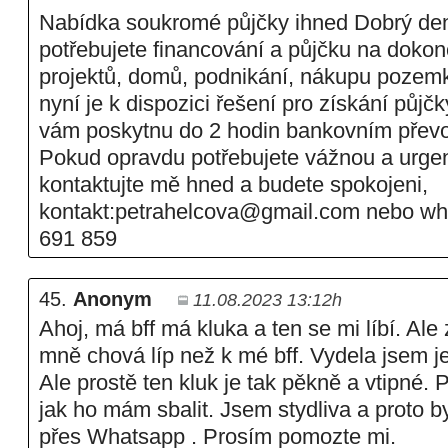
Nabídka soukromé půjčky ihned Dobrý de
potřebujete financování a půjčku na doko
projektů, domů, podnikání, nákupu pozemk
nyní je k dispozici řešení pro získání půjč
vám poskytnu do 2 hodin bankovním přev
Pokud opravdu potřebujete vážnou a urgen
kontaktujte mě hned a budete spokojeni,
kontakt:petrahelcova@gmail.com nebo w
691 859
45.
Anonym
11.08.2023 13:12h
Ahoj, má bff má kluka a ten se mi líbí. Ale
mně chová líp než k mé bff. Vydela jsem je
Ale prostě ten kluk je tak pěkně a vtipné.
jak ho mám sbalit. Jsem stydliva a proto b
přes Whatsapp . Prosím pomozte mi.