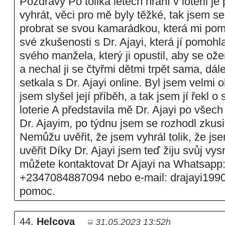
Pozdravy Po tolika letech hraní v loterii je
vyhrát, věci pro mě byly těžké, tak jsem se
probrat se svou kamarádkou, která mi pomo
své zkušenosti s Dr. Ajayi, která jí pomohl
svého manžela, který ji opustil, aby se ože
a nechal ji se čtyřmi dětmi trpět sama, dále
setkala s Dr. Ajayi online. Byl jsem velmi
jsem slyšel její příběh, a tak jsem jí řekl o
loterie A představila mě Dr. Ajayi po všec
Dr. Ajayim, po týdnu jsem se rozhodl zkusi
Nemůžu uvěřit, že jsem vyhrál tolik, že j
uvěřit Díky Dr. Ajayi jsem teď žiju svůj vys
můžete kontaktovat Dr Ajayi na Whatsapp
+2347084887094 nebo e-mail: drajayi199
pomoc.
44.
Helcova
31.05.2023 13:52h