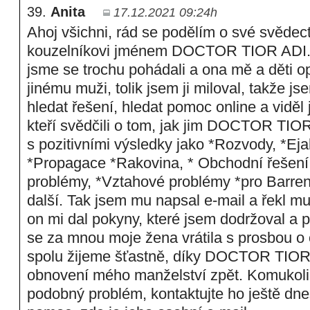
39.
Anita
17.12.2021 09:24h
Ahoj všichni, rád se podělím o své svědect
kouzelníkovi jménem DOCTOR TIOR ADI. 
jsme se trochu pohádali a ona mě a děti op
jinému muži, tolik jsem ji miloval, takže js
hledat řešení, hledat pomoc online a viděl 
kteří svědčili o tom, jak jim DOCTOR TIO
s pozitivními výsledky jako *Rozvody, *Ej
*Propagace *Rakovina, * Obchodní řešení
problémy, *Vztahové problémy *pro Barren
další. Tak jsem mu napsal e-mail a řekl m
on mi dal pokyny, které jsem dodržoval a 
se za mnou moje žena vrátila s prosbou o 
spolu žijeme šťastně, díky DOCTOR TIOR
obnovení mého manželství zpět. Komukoli z
podobný problém, kontaktujte ho ještě dne