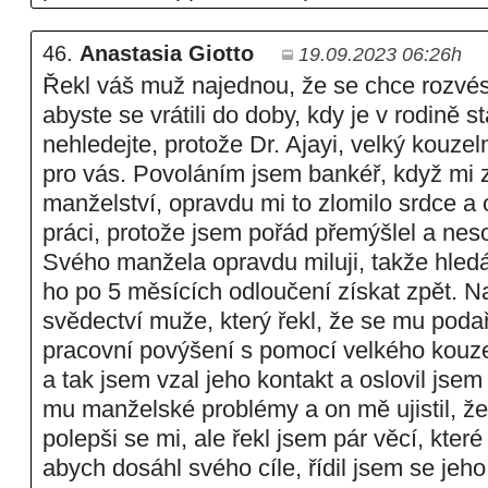
46.
Anastasia Giotto
19.09.2023 06:26h
Řekl váš muž najednou, že se chce rozvés
abyste se vrátili do doby, kdy je v rodině 
nehledejte, protože Dr. Ajayi, velký kouzeln
pro vás. Povoláním jsem bankéř, když mi z
manželství, opravdu mi to zlomilo srdce a o
práci, protože jsem pořád přemýšlel a neso
Svého manžela opravdu miluji, takže hled
ho po 5 měsících odloučení získat zpět. N
svědectví muže, který řekl, že se mu podař
pracovní povýšení s pomocí velkého kouzel
a tak jsem vzal jeho kontakt a oslovil jsem 
mu manželské problémy a on mě ujistil, ž
polepši se mi, ale řekl jsem pár věcí, které 
abych dosáhl svého cíle, řídil jsem se jeh