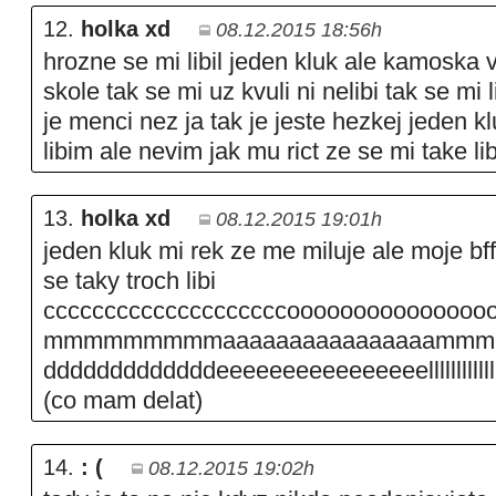
12.
holka xd
08.12.2015 18:56h
hrozne se mi libil jeden kluk ale kamoska vi
skole tak se mi uz kvuli ni nelibi tak se mi l
je menci nez ja tak je jeste hezkej jeden k
libim ale nevim jak mu rict ze se mi take lib
13.
holka xd
08.12.2015 19:01h
jeden kluk mi rek ze me miluje ale moje bf
se taky troch libi
ccccccccccccccccccccooooooooooooooo
mmmmmmmmmaaaaaaaaaaaaaaaa
dddddddddddddeeeeeeeeeeeeeeeellllllllllllllll
(co mam delat)
14.
: (
08.12.2015 19:02h