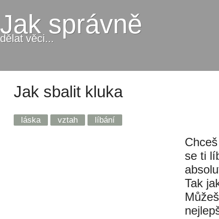
Jak správně
dělat věci...
Jak sbalit kluka
láska
vztah
líbání
Chceš 
se ti l
absolu
Tak ja
Můžeš 
nejlep