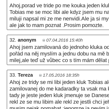
Ahoj,porad ve tride po me kouka jeden klu
Tobias me se moc libi ale kdyz jsem mu n
miluji napsal mi ze me nenvidi.Ale ja si m
ale jak to mam poznat .Prosim pomozte.
32.
anonym
07.04.2016 15:40h
Ahoj jsem zamilovaná do jednoho kluka od
pořád na něj myslím a jednu dobu na mě b
milej,ale teď už vůbec co s tím mám dělat
33.
Tereza
17.05.2016 18:35h
Ahoj ze tridy se mi libi jeden kluk Tobias al
zamilovanej do me kadaradky ta vsak ma 
tady je jeste jeden kluk jmenuje se Danes
rekl ze se mu libim ale rekl ze jestli chci 
musim nejak pomahat :jenomze ja nevim j