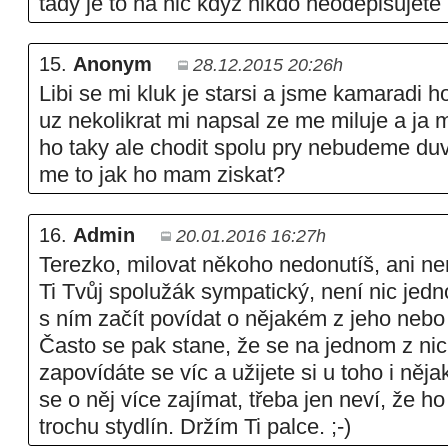
tady je to na nic kdyz nikdo neodepisujete
15.
Anonym
28.12.2015 20:26h
Libi se mi kluk je starsi a jsme kamaradi 
uz nekolikrat mi napsal ze me miluje a ja 
ho taky ale chodit spolu pry nebudeme d
me to jak ho mam ziskat?
16.
Admin
20.01.2016 16:27h
Terezko, milovat někoho nedonutíš, ani ne
Ti Tvůj spolužák sympatický, není nic jedn
s ním začít povídat o nějakém z jeho neb
Často se pak stane, že se na jednom z ni
zapovídáte se víc a užijete si u toho i něja
se o něj více zajímat, třeba jen neví, že h
trochu stydlín. Držím Ti palce. ;-)