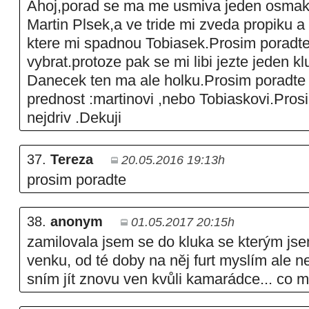
Ahoj,porad se ma me usmiva jeden osmak
Martin Plsek,a ve tride mi zveda propiku a
ktere mi spadnou Tobiasek.Prosim poradt
vybrat.protoze pak se mi libi jezte jeden klu
Danecek ten ma ale holku.Prosim poradte 
prednost :martinovi ,nebo Tobiaskovi.Pros
nejdriv .Dekuji
37.
Tereza
20.05.2016 19:13h
prosim poradte
38.
anonym
01.05.2017 20:15h
zamilovala jsem se do kluka se kterým js
venku, od té doby na něj furt myslím ale 
sním jít znovu ven kvůli kamarádce... co 