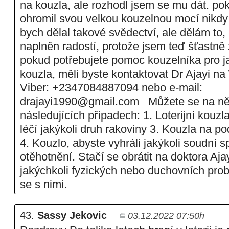
na kouzla, ale rozhodl jsem se mu dát. po
ohromil svou velkou kouzelnou mocí nikdy
bych dělal takové svědectví, ale dělám to,
naplněn radostí, protože jsem teď šťastně 
pokud potřebujete pomoc kouzelníka pro ja
kouzla, měli byste kontaktovat Dr Ajayi 
Viber: +2347084887094 nebo e-mail:
drajayi1990@gmail.com Můžete se na něj 
následujících případech: 1. Loterijní kouzla
léčí jakýkoli druh rakoviny 3. Kouzla na 
4. Kouzlo, abyste vyhráli jakýkoli soudní sp
otěhotnění. Stačí se obrátit na doktora Aja
jakýchkoli fyzických nebo duchovních prob
se s nimi.
43.
Sassy Jekovic
03.12.2022 07:50h