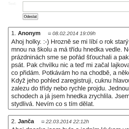
Text:
1.
Anonym
08.02.2014 19:09h
Ahoj holky. :-) Hrozně se mi líbí o rok sta
mnou na školu a má třídu hnedka vedle. 
prázdninách sme se pořád šťouchali a pak 
psát. Pak chvilku nic a teď mi začal lajkov
co přidám. Potkávám ho na chodbě, a něk
Když jeho pohled zaregistruji, cuknu hlav
zalezu do třídy nebo rychle projdu. Jednou
schodech a já jsem hnedka zrychlila. Jsem
stydlivá. Nevím co s tím dělat.
2.
Janča
22.03.2014 22:12h