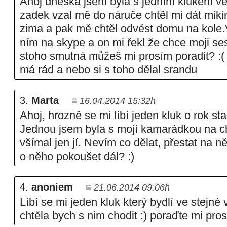
Ahoj dneska jsem byla s jedním klukem ve
zadek vzal mě do náruče chtěl mi dát miki
zima a pak mě chtěl odvést domu na kole.V
ním na skype a on mi řekl že chce moji se
stoho smutná můžeš mi prosím poradit? :(
má rád a nebo si s toho dělal srandu
3.
Marta
16.04.2014 15:32h
Ahoj, hrozně se mi líbí jeden kluk o rok sta
Jednou jsem byla s mojí kamarádkou na c
všímal jen jí. Nevím co dělat, přestat na n
o něho pokoušet dál? :)
4.
anoniem
21.06.2014 09:06h
Líbí se mi jeden kluk který bydlí ve stejné 
chtěla bych s nim chodit :) poraďte mi pros