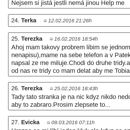
Nejsem si jistá jestli nemá jinou Help me
24.
Terka
12.02.2016 21:26h
25.
Terezka
16.02.2016 18:54h
Ahoj mam takovy probrem libim se jednom
nenapisu),mame na sebe telefon a v Patek
napsal ze me miluje.Chodi do druhe tridy.al
od nas re tridy co mam delat aby me Tobia
26.
Terezka
25.02.2016 18:43h
Tady tato stranka je na nic kdyz nikdo ned
aby to zabraro.Prosim zlepsete to...
27.
Evicka
09.03.2016 07:11h