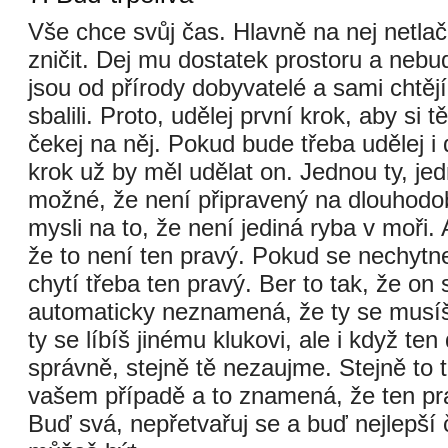
Vše chce svůj čas. Hlavně na nej netlač
zničit. Dej mu dostatek prostoru a nebuď
jsou od přírody dobyvatelé a sami chtějí 
sbalili. Proto, udělej první krok, aby si t
čekej na něj. Pokud bude třeba udělej i 
krok už by měl udělat on. Jednou ty, je
možné, že není připravený na dlouhodob
mysli na to, že není jediná ryba v moři.
že to není ten pravý. Pokud se nechytne
chytí třeba ten pravý. Ber to tak, že on se
automaticky neznamená, že ty se musíš 
ty se líbíš jinému klukovi, ale i když ten
správně, stejně tě nezaujme. Stejně to 
vašem případě a to znamená, že ten pra
Buď svá, nepřetvařuj se a buď nejlepší 