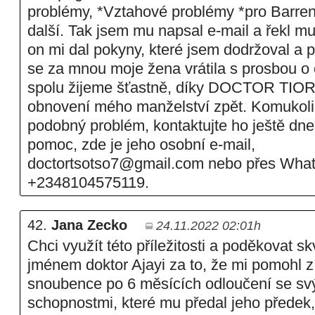
problémy, *Vztahové problémy *pro Barren
další. Tak jsem mu napsal e-mail a řekl m
on mi dal pokyny, které jsem dodržoval a 
se za mnou moje žena vrátila s prosbou o 
spolu žijeme šťastně, díky DOCTOR TIOR
obnovení mého manželství zpět. Komukoli z
podobný problém, kontaktujte ho ještě dne
pomoc, zde je jeho osobní e-mail,
doctortsotso7@gmail.com nebo přes Wha
+2348104575119.
42.
Jana Zecko
24.11.2022 02:01h
Chci využít této příležitosti a poděkovat 
jménem doktor Ajayi za to, že mi pomohl 
snoubence po 6 měsících odloučení se sv
schopnostmi, které mu předal jeho předek