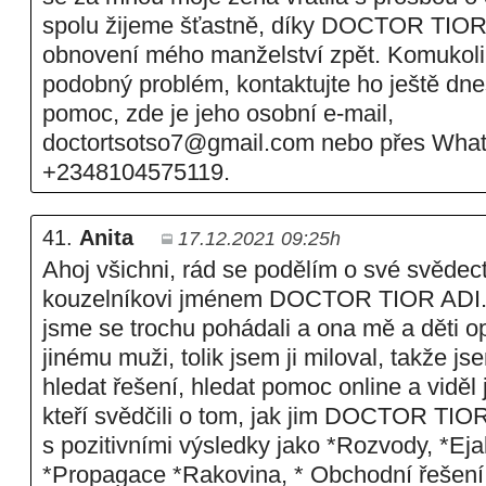
spolu žijeme šťastně, díky DOCTOR TIOR
obnovení mého manželství zpět. Komukoli z
podobný problém, kontaktujte ho ještě dne
pomoc, zde je jeho osobní e-mail,
doctortsotso7@gmail.com nebo přes Wha
+2348104575119.
41.
Anita
17.12.2021 09:25h
Ahoj všichni, rád se podělím o své svědect
kouzelníkovi jménem DOCTOR TIOR ADI. 
jsme se trochu pohádali a ona mě a děti op
jinému muži, tolik jsem ji miloval, takže js
hledat řešení, hledat pomoc online a viděl 
kteří svědčili o tom, jak jim DOCTOR TIO
s pozitivními výsledky jako *Rozvody, *Ej
*Propagace *Rakovina, * Obchodní řešení