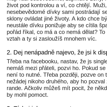
život pod kontrolou a ví, co chtějí. Muži,
nesebevědomé dívky sami postrádají s
sklony ovládat jiné životy. A kdo chce b
neustále dívku ponižuje aby se cítila šp
pořád říkal, co má a co nemá dělat? To
vztah a ty si zasloužíš mnohem víc.
2. Dej nenápadně najevo, že jsi k dis
Třeba na facebooku, nastav, že js singl
nemáš mezi přáteli, pozvi ho. Pokud se 
není to nutné. Třeba později, pozve on 
nežádej nikoho druhého, aby ho pozval 
rande. Ačkoliv můžeš mít pocit, že ně
by mohl pomoct.