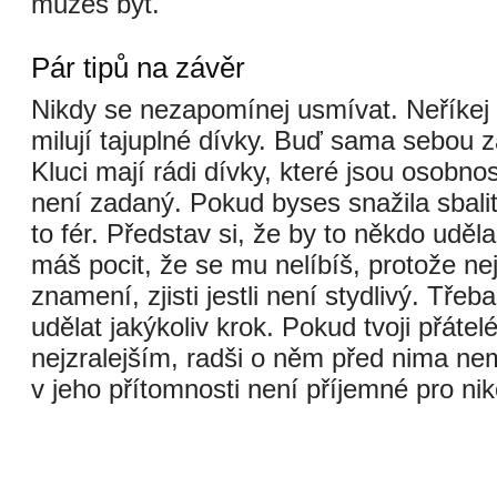
můžeš být.
Pár tipů na závěr
Nikdy se nezapomínej usmívat. Neříkej 
milují tajuplné dívky. Buď sama sebou z
Kluci mají rádi dívky, které jsou osobností
není zadaný. Pokud byses snažila sbali
to fér. Představ si, že by to někdo uděla
máš pocit, že se mu nelíbíš, protože n
znamení, zjisti jestli není stydlivý. Třeb
udělat jakýkoliv krok. Pokud tvoji přátel
nejzralejším, radši o něm před nima ne
v jeho přítomnosti není příjemné pro ni