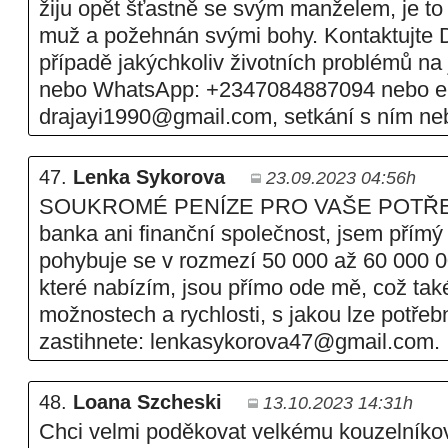
žiju opět šťastně se svým manželem, je t
muž a požehnán svými bohy. Kontaktujte D
případě jakýchkoliv životních problémů na 
nebo WhatsApp: +2347084887094 nebo e-
drajayi1990@gmail.com, setkání s ním neb
47.
Lenka Sykorova
23.09.2023 04:56h
SOUKROMÉ PENÍZE PRO VAŠE POTŘE
banka ani finanční společnost, jsem přímý 
pohybuje se v rozmezí 50 000 až 60 000 0
které nabízím, jsou přímo ode mě, což tak
možnostech a rychlosti, s jakou lze potřeb
zastihnete: lenkasykorova47@gmail.com.
48.
Loana Szcheski
13.10.2023 14:31h
Chci velmi poděkovat velkému kouzelníko