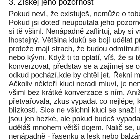
3. Získej jeho pozornost
Pokud neví, že existuješ, nemůže o tob
Pokud jsi doteď neupoutala jeho pozorn
si tě všiml. Nenápadně zaflirtuj, aby si v
lhostejný. Většina kluků se bojí udělat p
protože mají strach, že budou odmítnuti
nebo kývni. Když ti to oplatí, víš, že si 
konverzovat, představ se a zajímej se o
odkud pochází,kde by chtěl jet. Řekni 
Ačkoliv někteří kluci neradi mluví, je n
všiml bez krátké konverzace s ním. Ani
přetvařovala, zkus vypadat co nejlépe, k
blízkosti. Sice ne všichni kluci se snaží 
jsou jen hezké, ale pokud budeš vypadat
uděláš mnohem větší dojem. Nalič se, u
nenápadně - řasenku a lesk nebo balzá