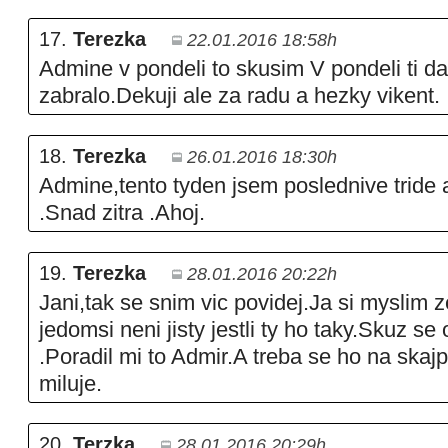
17.
Terezka
22.01.2016 18:58h
Admine v pondeli to skusim V pondeli ti dam
zabralo.Dekuji ale za radu a hezky vikent.
18.
Terezka
26.01.2016 18:30h
Admine,tento tyden jsem poslednive tride a
.Snad zitra .Ahoj.
19.
Terezka
28.01.2016 20:22h
Jani,tak se snim vic povidej.Ja si myslim 
jedomsi neni jisty jestli ty ho taky.Skuz se
.Poradil mi to Admir.A treba se ho na skajpu
miluje.
20.
Terzka
28.01.2016 20:29h