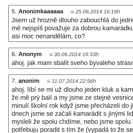
5.
Anonimkaaaaaa
25.06.2014 16:16h
Jsem už hrozně dlouho zabouchlá do jedno
mě nejspíš považuje za dobrou kamarádku 
asi moc nenandělám, co?
6.
Anonym
30.06.2014 16:33h
ahoj. jak mam sbalit sveho byvaleho strasn
7.
anonim
11.07.2014 22:56h
ahoj. líbí se mi už dlouho jeden kluk a ka
že mě prý balí a my jsme ze stejné vesni
minulí školní rok když jsme přecházeli do j
dnech jsme se začali kamarádit s jinými lid
mysleli že spolu chdíme, nebo jsme spolu u
potřebuju poradit s tím že (vypadá to že se