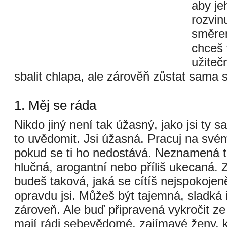
aby je
rozvin
směrem
chceš 
užiteč
sbalit chlapa, ale zárověň zůstat sama 
1. Měj se ráda
Nikdo jiný není tak úžasný, jako jsi ty 
to uvědomit. Jsi úžasná. Pracuj na sv
pokud se ti ho nedostává. Neznamená t
hlučná, arogantní nebo příliš ukecaná.
budeš taková, jaká se cítíš nejspokojeně
opravdu jsi. Můžeš být tajemná, sladká 
zároveň. Ale buď připravená vykročit ze 
mají rádi sebevědomé, zajímavé ženy, k